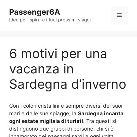
Vai
Passenger6A
al
Menu
contenuto
Idee per ispirare i tuoi prossimi viaggi
6 motivi per una
vacanza in
Sardegna d’inverno
Con i colori cristallini e sempre diversi dei suoi
mari e delle sue spiagge, la
Sardegna incanta
ogni estate migliaia di turisti
. Tra questi si
distinguono due gruppi di persone: chi si è
innamorato dei paesaggi sardi e ogni volta